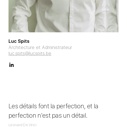
Luc Spits
C
Architecture et Administrateur
D
luc.spits@lucspits.be
c
Les détails font la perfection, et la
perfection n'est pas un détail.
Leonard De Vinci