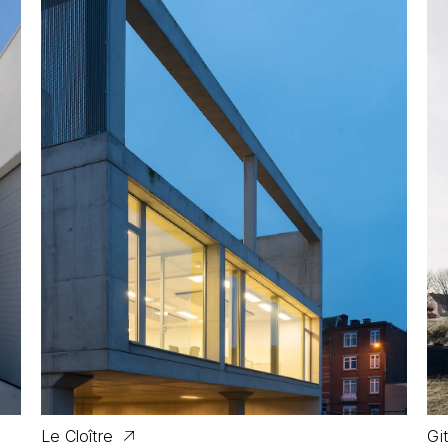
Le Cloître
Gi